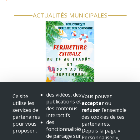
ACTUALITÉS MUNICIPALES
Fermeture bibliothèque
des vidéos, des
Ce site
Vous pouvez
Congès
publications et
utilise les
accepter
ou
+ voir toutes les actualités
des contenus
services de
refuser
l’ensemble
interactifs
partenaires
des cookies de ces
Mairie de Beaulieu sur Dordogne
des
pour vous
partenaires.
Place Albert
fonctionnalités
proposer :
Depuis la page «
19120 Beaulieu sur Dordogne
de partage sur
Personnaliser »,
Tél : 05 55 91 11 31