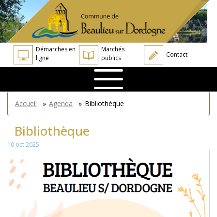
Aller
Panneau de gestion des cookies
au
contenu
principal
Démarches en
Marchés
Contact
ligne
publics
You
Accueil
»
Agenda
»
Bibliothèque
are
here
Bibliothèque
10 oct 2025