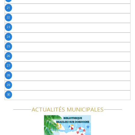
21
22
23
24
25
26
27
28
29
30
ACTUALITÉS MUNICIPALES