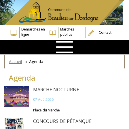
Aller
Panneau de gestion des cookies
au
contenu
principal
Démarches en
Marchés
Contact
ligne
publics
You
Accueil
»
Agenda
are
here
Agenda
MARCHÉ NOCTURNE
07 Aoû 2026
Place du Marché
CONCOURS DE PÉTANQUE