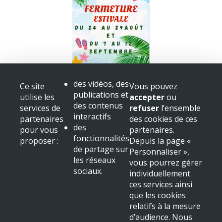
Fermeture bibliothèque
des vidéos, des
Ce site
Vous pouvez
Congès
publications et
utilise les
accepter
ou
+ voir toutes les actualités
des contenus
services de
refuser
l’ensemble
interactifs
partenaires
des cookies de ces
Mairie de Beaulieu sur Dordogne
des
pour vous
partenaires.
Place Albert
fonctionnalités
proposer :
Depuis la page «
19120 Beaulieu sur Dordogne
de partage sur
Personnaliser »,
Tél : 05 55 91 11 31
les réseaux
vous pourrez gérer
sociaux.
NOUS LOCALISER
individuellement
ces services ainsi
Mentions légales & crédits
que les cookies
relatifs à la mesure
d’audience. Nous