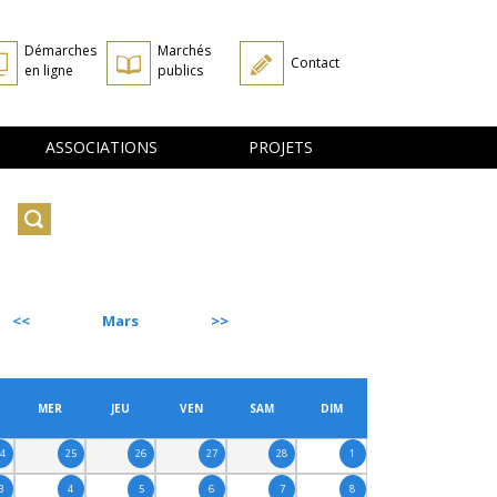
Démarches
Marchés
Contact
en ligne
publics
ASSOCIATIONS
PROJETS
Mars
SUIVANT
MER
JEU
VEN
SAM
DIM
24
25
26
27
28
1
3
4
5
6
7
8