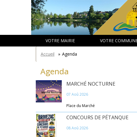
Aller
Panneau de gestion des cookies
au
contenu
principal
VOTRE MAIRIE
VOTRE COMMUN
You
Accueil
»
Agenda
are
here
Agenda
MARCHÉ NOCTURNE
07 Aoû 2026
Place du Marché
CONCOURS DE PÉTANQUE
08 Aoû 2026