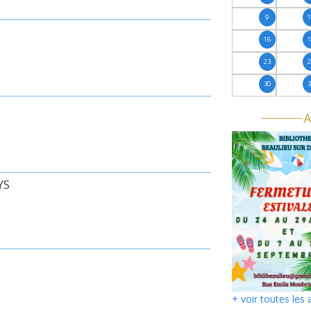
9
16
23
30
A
YS
+ voir toutes les 