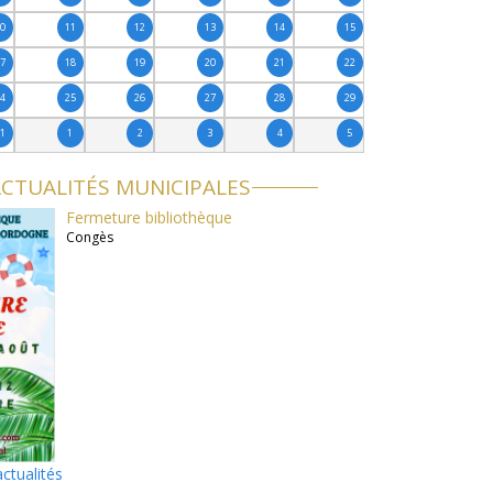
10
11
12
13
14
15
17
18
19
20
21
22
24
25
26
27
28
29
31
1
2
3
4
5
CTUALITÉS MUNICIPALES
Fermeture bibliothèque
Congès
actualités