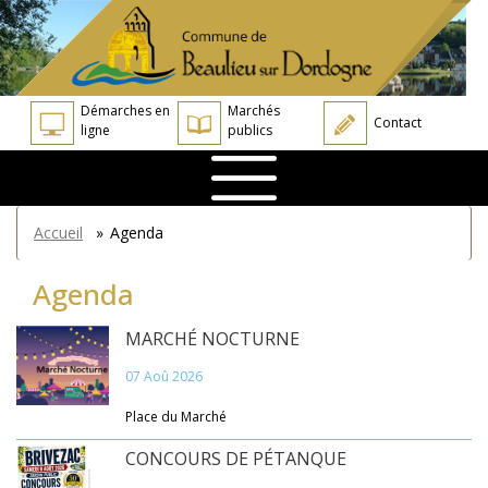
Aller
Panneau de gestion des cookies
au
contenu
principal
Démarches en
Marchés
Contact
ligne
publics
You
Accueil
»
Agenda
are
here
Agenda
MARCHÉ NOCTURNE
07 Aoû 2026
Place du Marché
CONCOURS DE PÉTANQUE