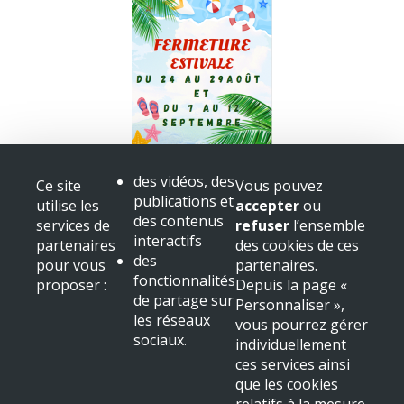
Fermeture bibliothèque
des vidéos, des
Ce site
Vous pouvez
Congès
publications et
utilise les
accepter
ou
+ voir toutes les actualités
des contenus
services de
refuser
l’ensemble
interactifs
partenaires
des cookies de ces
Mairie de Beaulieu sur Dordogne
des
pour vous
partenaires.
Place Albert
fonctionnalités
proposer :
Depuis la page «
19120 Beaulieu sur Dordogne
de partage sur
Personnaliser »,
Tél : 05 55 91 11 31
les réseaux
vous pourrez gérer
sociaux.
NOUS LOCALISER
individuellement
ces services ainsi
Mentions légales & crédits
que les cookies