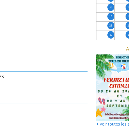
9
16
23
30
A
YS
+ voir toutes les 