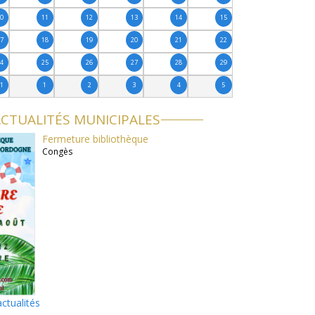
10
11
12
13
14
15
17
18
19
20
21
22
24
25
26
27
28
29
31
1
2
3
4
5
CTUALITÉS MUNICIPALES
Fermeture bibliothèque
Congès
actualités