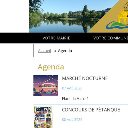
Aller
Panneau de gestion des cookies
au
contenu
principal
VOTRE MAIRIE
VOTRE COMMUN
You
Accueil
»
Agenda
are
here
Agenda
MARCHÉ NOCTURNE
07 Aoû 2026
Place du Marché
CONCOURS DE PÉTANQUE
08 Aoû 2026