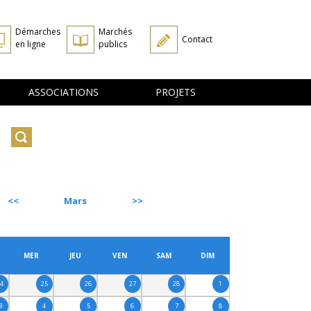
Démarches
Marchés
Contact
en ligne
publics
ASSOCIATIONS
PROJETS
Mars
SUIVANT
MER
JEU
VEN
SAM
DIM
24
25
26
27
28
1
3
4
5
6
7
8