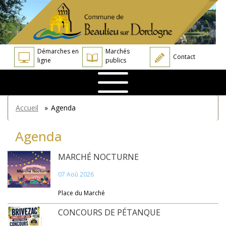
Aller
Panneau de gestion des cookies
au
contenu
principal
Démarches en
Marchés
Contact
ligne
publics
You
Accueil
»
Agenda
are
here
Agenda
MARCHÉ NOCTURNE
07 Aoû 2026
Place du Marché
CONCOURS DE PÉTANQUE