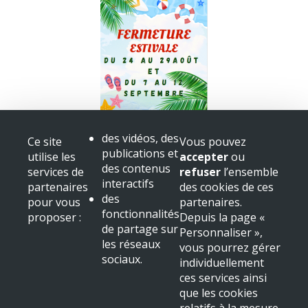
Fermeture bibliothèque
des vidéos, des
Ce site
Vous pouvez
Congès
publications et
utilise les
accepter
ou
+ voir toutes les actualités
des contenus
services de
refuser
l’ensemble
interactifs
partenaires
des cookies de ces
Mairie de Beaulieu sur Dordogne
des
pour vous
partenaires.
Place Albert
fonctionnalités
proposer :
Depuis la page «
19120 Beaulieu sur Dordogne
de partage sur
Personnaliser »,
Tél : 05 55 91 11 31
les réseaux
vous pourrez gérer
sociaux.
NOUS LOCALISER
individuellement
ces services ainsi
Mentions légales & crédits
que les cookies