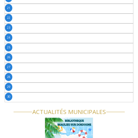
21
22
23
24
25
26
27
28
29
30
ACTUALITÉS MUNICIPALES