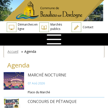
Aller
Panneau de gestion des cookies
au
contenu
principal
Démarches en
Marchés
Contact
ligne
publics
You
Accueil
»
Agenda
are
here
Agenda
MARCHÉ NOCTURNE
07 Aoû 2026
Place du Marché
CONCOURS DE PÉTANQUE