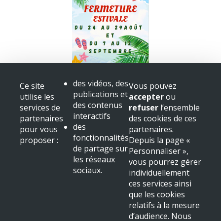
Fermeture bibliothèque
des vidéos, des
Ce site
Vous pouvez
Congès
publications et
utilise les
accepter
ou
+ voir toutes les actualités
des contenus
services de
refuser
l’ensemble
interactifs
partenaires
des cookies de ces
Mairie de Beaulieu sur Dordogne
des
pour vous
partenaires.
Place Albert
fonctionnalités
proposer :
Depuis la page «
19120 Beaulieu sur Dordogne
de partage sur
Personnaliser »,
Tél : 05 55 91 11 31
les réseaux
vous pourrez gérer
sociaux.
NOUS LOCALISER
individuellement
ces services ainsi
Mentions légales & crédits
que les cookies
relatifs à la mesure
d’audience. Nous