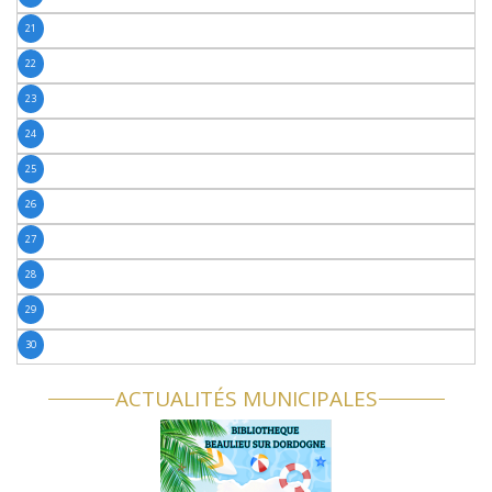
21
22
23
24
25
26
27
28
29
30
ACTUALITÉS MUNICIPALES