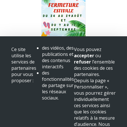
Fermeture bibliothèque
des vidéos, des
Ce site
Vous pouvez
Congès
publications et
utilise les
accepter
ou
+ voir toutes les actualités
des contenus
services de
refuser
l’ensemble
interactifs
partenaires
des cookies de ces
Mairie de Beaulieu sur Dordogne
des
pour vous
partenaires.
Place Albert
fonctionnalités
proposer :
Depuis la page «
19120 Beaulieu sur Dordogne
de partage sur
Personnaliser »,
Tél : 05 55 91 11 31
les réseaux
vous pourrez gérer
sociaux.
NOUS LOCALISER
individuellement
ces services ainsi
Mentions légales & crédits
que les cookies
relatifs à la mesure
d’audience. Nous