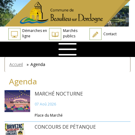
Aller
Panneau de gestion des cookies
au
contenu
principal
Démarches en
Marchés
Contact
ligne
publics
You
Accueil
»
Agenda
are
here
Agenda
MARCHÉ NOCTURNE
07 Aoû 2026
Place du Marché
CONCOURS DE PÉTANQUE