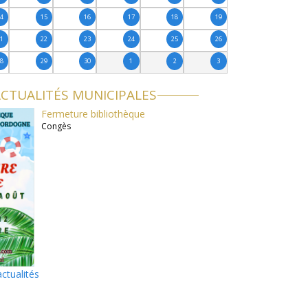
14
15
16
17
18
19
21
22
23
24
25
26
28
29
30
1
2
3
CTUALITÉS MUNICIPALES
Fermeture bibliothèque
Congès
actualités