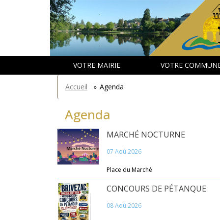
Aller
Panneau de gestion des cookies
au
contenu
principal
VOTRE MAIRIE
VOTRE COMMUN
You
Accueil
»
Agenda
are
here
Agenda
MARCHÉ NOCTURNE
07 Aoû 2026
Place du Marché
CONCOURS DE PÉTANQUE
08 Aoû 2026