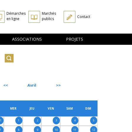
Démarches
Marchés
Contact
en ligne
publics
ASSOCIATIONS
PROJETS
Avril
SUIVANT
MER
JEU
VEN
SAM
DIM
31
1
2
3
4
5
7
8
9
10
11
12