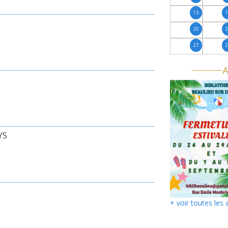
13
20
27
A
YS
+ voir toutes les 