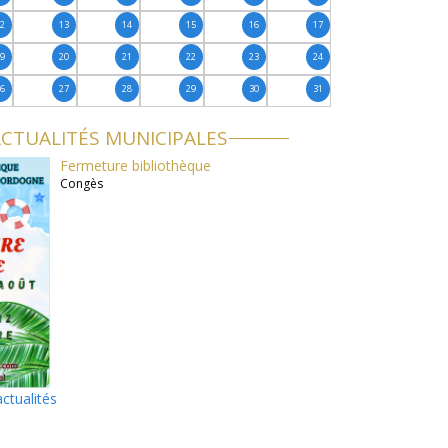
12
13
14
15
16
17
19
20
21
22
23
24
26
27
28
29
30
31
CTUALITÉS MUNICIPALES
Fermeture bibliothèque
Congès
actualités