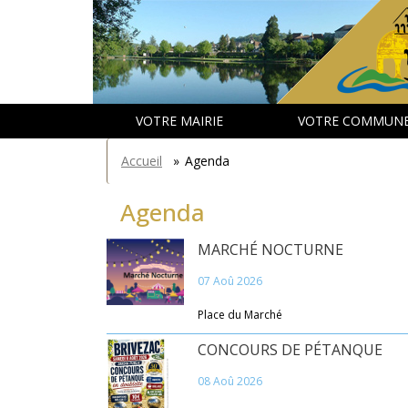
Aller
Panneau de gestion des cookies
au
contenu
principal
VOTRE MAIRIE
VOTRE COMMUN
You
Accueil
»
Agenda
are
here
Agenda
MARCHÉ NOCTURNE
07 Aoû 2026
Place du Marché
CONCOURS DE PÉTANQUE
08 Aoû 2026