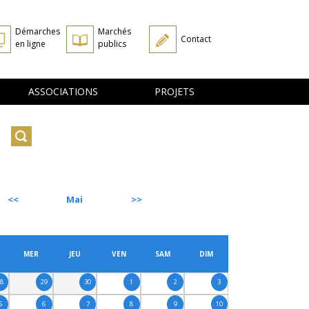
Démarches
Marchés
Contact
en ligne
publics
ASSOCIATIONS
PROJETS
Mai
SUIVANT
MER
JEU
VEN
SAM
DIM
28
29
30
1
2
3
5
6
7
8
9
10