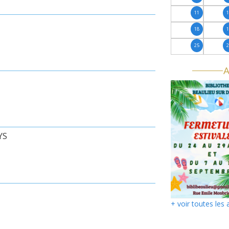
11
18
25
A
YS
+ voir toutes les 