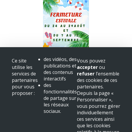
Fermeture bibliothèque
des vidéos, des
Ce site
Vous pouvez
Congès
publications et
utilise les
accepter
ou
+ voir toutes les actualités
des contenus
services de
refuser
l’ensemble
interactifs
partenaires
des cookies de ces
Mairie de Beaulieu sur Dordogne
des
pour vous
partenaires.
Place Albert
fonctionnalités
proposer :
Depuis la page «
19120 Beaulieu sur Dordogne
de partage sur
Personnaliser »,
Tél : 05 55 91 11 31
les réseaux
vous pourrez gérer
sociaux.
NOUS LOCALISER
individuellement
ces services ainsi
Mentions légales & crédits
que les cookies