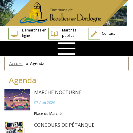
Aller
Panneau de gestion des cookies
au
contenu
principal
Démarches en
Marchés
Contact
ligne
publics
You
Accueil
»
Agenda
are
here
Agenda
MARCHÉ NOCTURNE
07 Aoû 2026
Place du Marché
CONCOURS DE PÉTANQUE