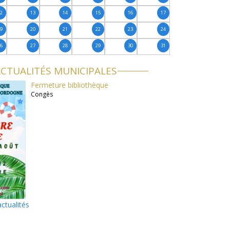
12
13
14
15
16
17
19
20
21
22
23
24
26
27
28
29
30
31
CTUALITÉS MUNICIPALES
Fermeture bibliothèque
Congès
actualités