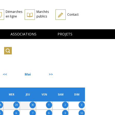
Démarches
Marchés
Contact
en ligne
publics
ASSOCIATIONS
PROJETS
Mai
SUIVANT
MER
JEU
VEN
SAM
DIM
28
29
30
1
2
3
5
6
7
8
9
10