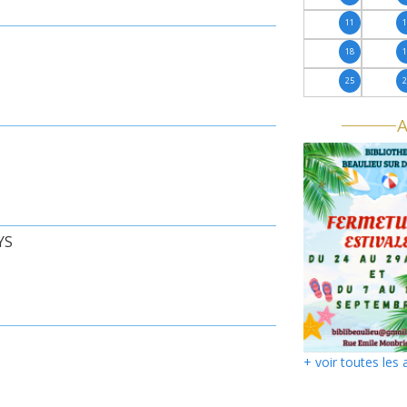
11
18
25
A
YS
+ voir toutes les 