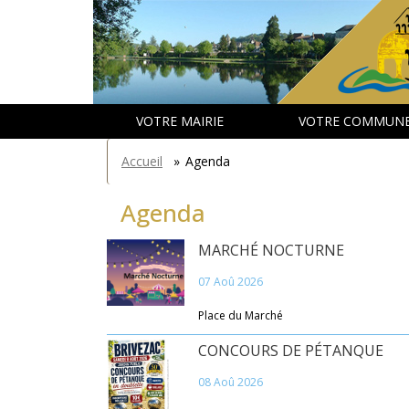
Aller
Panneau de gestion des cookies
au
contenu
principal
VOTRE MAIRIE
VOTRE COMMUN
You
Accueil
»
Agenda
are
here
Agenda
MARCHÉ NOCTURNE
07 Aoû 2026
Place du Marché
CONCOURS DE PÉTANQUE
08 Aoû 2026