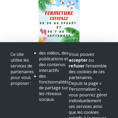
Fermeture bibliothèque
des vidéos, des
Ce site
Vous pouvez
Congès
publications et
utilise les
accepter
ou
+ voir toutes les actualités
des contenus
services de
refuser
l’ensemble
interactifs
partenaires
des cookies de ces
Mairie de Beaulieu sur Dordogne
des
pour vous
partenaires.
Place Albert
fonctionnalités
proposer :
Depuis la page «
19120 Beaulieu sur Dordogne
de partage sur
Personnaliser »,
Tél : 05 55 91 11 31
les réseaux
vous pourrez gérer
sociaux.
NOUS LOCALISER
individuellement
ces services ainsi
Mentions légales & crédits
que les cookies