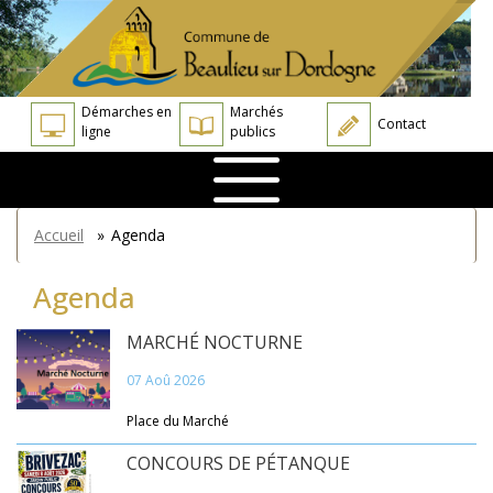
Aller
Panneau de gestion des cookies
au
contenu
principal
Démarches en
Marchés
Contact
ligne
publics
You
Accueil
»
Agenda
are
here
Agenda
MARCHÉ NOCTURNE
07 Aoû 2026
Place du Marché
CONCOURS DE PÉTANQUE