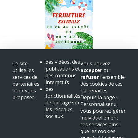
Fermeture bibliothèque
des vidéos, des
Ce site
Vous pouvez
Congès
publications et
utilise les
accepter
ou
+ voir toutes les actualités
des contenus
services de
refuser
l’ensemble
interactifs
partenaires
des cookies de ces
Mairie de Beaulieu sur Dordogne
des
pour vous
partenaires.
Place Albert
fonctionnalités
proposer :
Depuis la page «
19120 Beaulieu sur Dordogne
de partage sur
Personnaliser »,
Tél : 05 55 91 11 31
les réseaux
vous pourrez gérer
sociaux.
NOUS LOCALISER
individuellement
ces services ainsi
Mentions légales & crédits
que les cookies