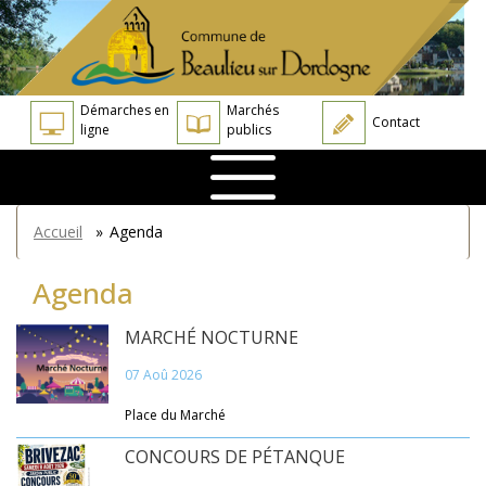
Aller
Panneau de gestion des cookies
au
contenu
principal
Démarches en
Marchés
Contact
ligne
publics
You
Accueil
»
Agenda
are
here
Agenda
MARCHÉ NOCTURNE
07 Aoû 2026
Place du Marché
CONCOURS DE PÉTANQUE