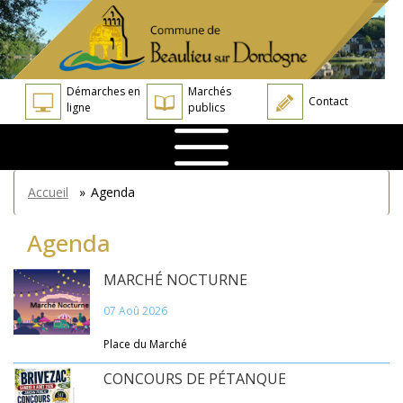
Aller
Panneau de gestion des cookies
au
contenu
principal
Démarches en
Marchés
Contact
ligne
publics
You
Accueil
»
Agenda
are
here
Agenda
MARCHÉ NOCTURNE
07 Aoû 2026
Place du Marché
CONCOURS DE PÉTANQUE