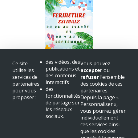
Fermeture bibliothèque
des vidéos, des
Ce site
Vous pouvez
Congès
publications et
utilise les
accepter
ou
+ voir toutes les actualités
des contenus
services de
refuser
l’ensemble
interactifs
partenaires
des cookies de ces
Mairie de Beaulieu sur Dordogne
des
pour vous
partenaires.
Place Albert
fonctionnalités
proposer :
Depuis la page «
19120 Beaulieu sur Dordogne
de partage sur
Personnaliser »,
Tél : 05 55 91 11 31
les réseaux
vous pourrez gérer
sociaux.
NOUS LOCALISER
individuellement
ces services ainsi
Mentions légales & crédits
que les cookies