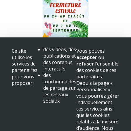
Fermeture bibliothèque
des vidéos, des
Ce site
Vous pouvez
Congès
publications et
utilise les
accepter
ou
+ voir toutes les actualités
des contenus
services de
refuser
l’ensemble
interactifs
partenaires
des cookies de ces
Mairie de Beaulieu sur Dordogne
des
pour vous
partenaires.
Place Albert
fonctionnalités
proposer :
Depuis la page «
19120 Beaulieu sur Dordogne
de partage sur
Personnaliser »,
Tél : 05 55 91 11 31
les réseaux
vous pourrez gérer
sociaux.
NOUS LOCALISER
individuellement
ces services ainsi
Mentions légales & crédits
que les cookies
relatifs à la mesure
d’audience. Nous