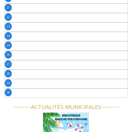
21
22
23
24
25
26
27
28
29
30
ACTUALITÉS MUNICIPALES