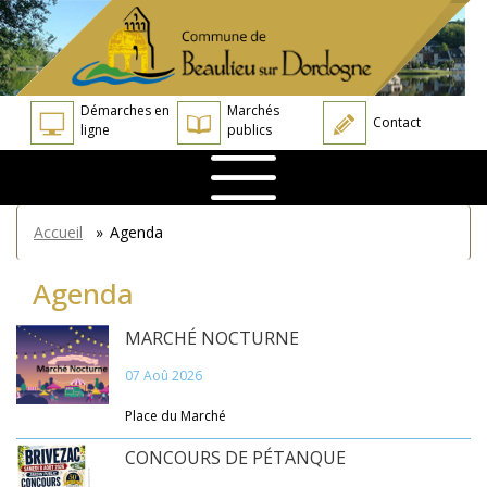
Aller
Panneau de gestion des cookies
au
contenu
principal
Démarches en
Marchés
Contact
ligne
publics
You
Accueil
»
Agenda
are
here
Agenda
MARCHÉ NOCTURNE
07 Aoû 2026
Place du Marché
CONCOURS DE PÉTANQUE