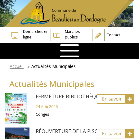
Aller
Panneau de gestion des cookies
au
contenu
principal
Démarches en
Marchés
Contact
ligne
publics
You
Accueil
»
Actualités Municipales
are
here
Actualités Municipales
FERMETURE BIBLIOTHÈQUE
24 Aoû 2026
Congès
RÉOUVERTURE DE LA PISCINE