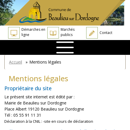
Aller
Panneau de gestion des cookies
au
contenu
principal
Démarches en
Marchés
Contact
ligne
publics
You
Accueil
»
Mentions légales
are
here
Mentions légales
Propriétaire du site
Le présent site internet est édité par :
Mairie de Beaulieu sur Dordogne
Place Albert 19120 Beaulieu sur Dordogne
Tél : 05 55 91 11 31
Déclaration à la CNIL : -site en cours de déclaration