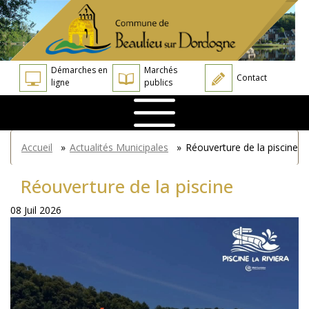
Aller
Panneau de gestion des cookies
au
contenu
principal
Démarches en
Marchés
Contact
ligne
publics
You
Accueil
»
Actualités Municipales
»
Réouverture de la piscine
are
here
Réouverture de la piscine
08 Juil 2026