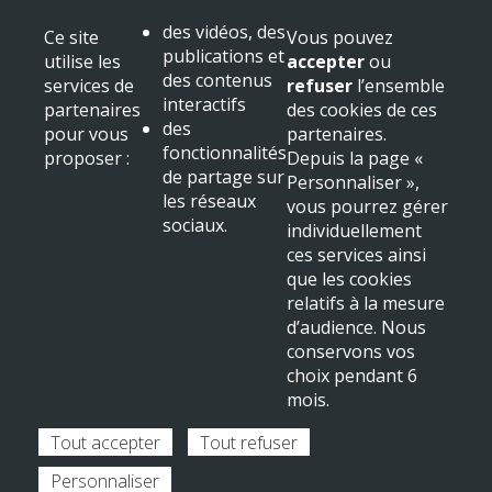
des vidéos, des
Ce site
Vous pouvez
publications et
utilise les
accepter
ou
des contenus
services de
refuser
l’ensemble
+ voir toutes les dates
Précédent
Suivant
interactifs
partenaires
des cookies de ces
Mairie de Beaulieu sur Dordogne
des
pour vous
partenaires.
Place Albert
fonctionnalités
proposer :
Depuis la page «
19120 Beaulieu sur Dordogne
de partage sur
Personnaliser »,
Tél : 05 55 91 11 31
les réseaux
vous pourrez gérer
sociaux.
NOUS LOCALISER
individuellement
ces services ainsi
Mentions légales & crédits
que les cookies
relatifs à la mesure
d’audience. Nous
conservons vos
choix pendant 6
mois.
Tout accepter
Tout refuser
Personnaliser