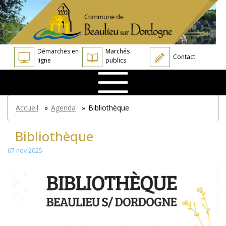
Aller
Panneau de gestion des cookies
au
contenu
principal
Démarches en
Marchés
Contact
ligne
publics
You
Accueil
»
Agenda
»
Bibliothèque
are
here
Bibliothèque
07 nov 2025