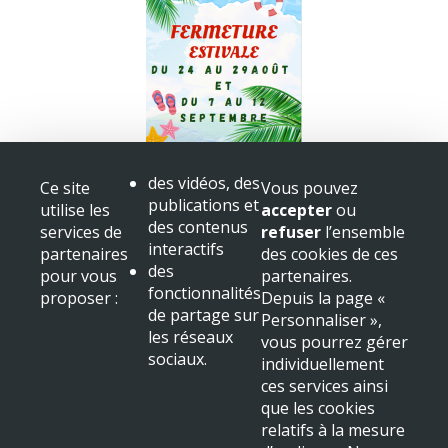
Fermeture bibliothèque
des vidéos, des
Ce site
Vous pouvez
Congès
publications et
utilise les
accepter
ou
+ voir toutes les actualités
des contenus
services de
refuser
l’ensemble
interactifs
partenaires
des cookies de ces
Mairie de Beaulieu sur Dordogne
des
pour vous
partenaires.
Place Albert
fonctionnalités
proposer :
Depuis la page «
19120 Beaulieu sur Dordogne
de partage sur
Personnaliser »,
Tél : 05 55 91 11 31
les réseaux
vous pourrez gérer
sociaux.
NOUS LOCALISER
individuellement
ces services ainsi
Mentions légales & crédits
que les cookies
relatifs à la mesure