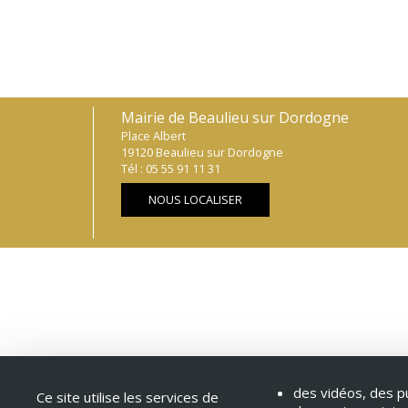
Mairie de Beaulieu sur Dordogne
Place Albert
19120 Beaulieu sur Dordogne
Tél : 05 55 91 11 31
NOUS LOCALISER
des vidéos, des pu
Ce site utilise les services de