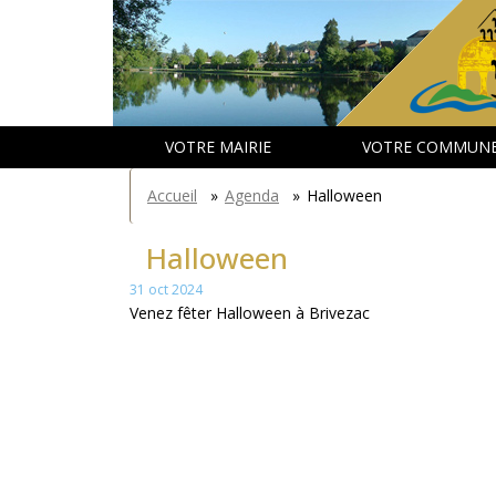
Aller
Panneau de gestion des cookies
au
contenu
principal
VOTRE MAIRIE
VOTRE COMMUN
You
Accueil
»
Agenda
»
Halloween
are
here
Halloween
31 oct 2024
Venez fêter Halloween à Brivezac