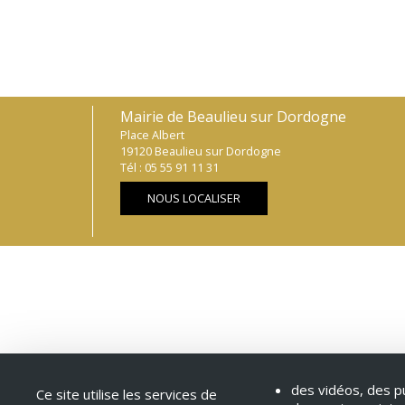
Mairie de Beaulieu sur Dordogne
Place Albert
19120 Beaulieu sur Dordogne
Tél : 05 55 91 11 31
NOUS LOCALISER
des vidéos, des pu
Ce site utilise les services de