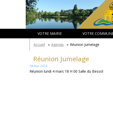
Aller
Panneau de gestion des cookies
au
contenu
principal
VOTRE MAIRIE
VOTRE COMMUN
You
Accueil
»
Agenda
»
Réunion Jumelage
are
here
Réunion Jumelage
04 Mar 2024
Réunion lundi 4 mars 18 H 00 Salle du Bessol