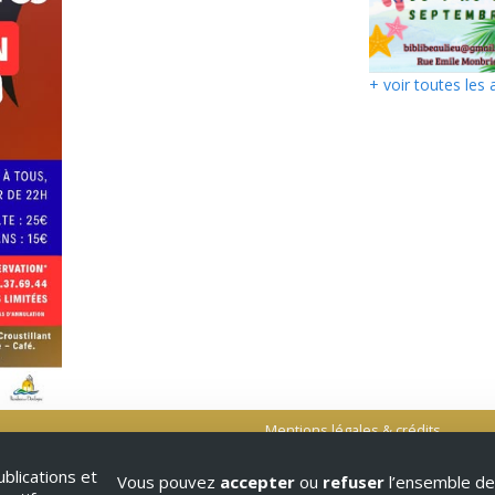
+ voir toutes les 
Mentions légales & crédits
blications et
Vous pouvez
accepter
ou
refuser
l’ensemble de