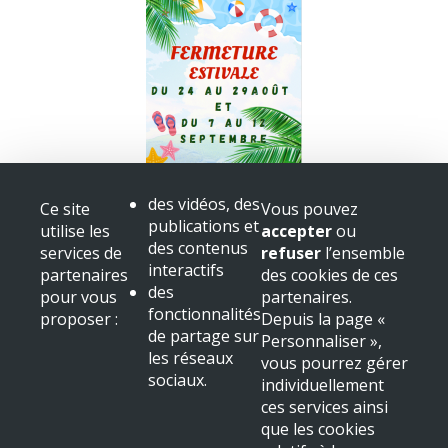
Fermeture bibliothèque
des vidéos, des
Ce site
Vous pouvez
Congès
publications et
utilise les
accepter
ou
+ voir toutes les actualités
des contenus
services de
refuser
l’ensemble
interactifs
partenaires
des cookies de ces
Mairie de Beaulieu sur Dordogne
des
pour vous
partenaires.
Place Albert
fonctionnalités
proposer :
Depuis la page «
19120 Beaulieu sur Dordogne
de partage sur
Personnaliser »,
Tél : 05 55 91 11 31
les réseaux
vous pourrez gérer
sociaux.
NOUS LOCALISER
individuellement
ces services ainsi
Mentions légales & crédits
que les cookies