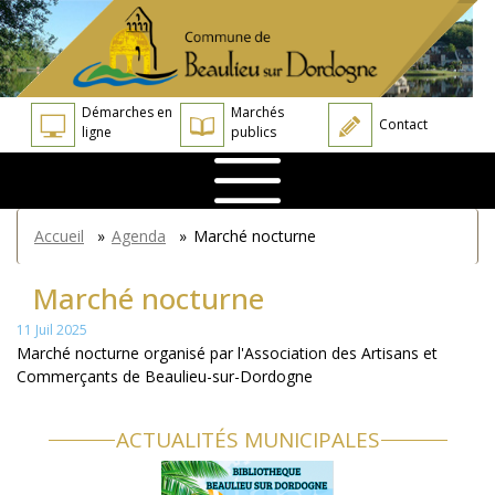
Aller
Panneau de gestion des cookies
au
contenu
principal
Démarches en
Marchés
Contact
ligne
publics
You
Accueil
»
Agenda
»
Marché nocturne
are
here
Marché nocturne
11 Juil 2025
Marché nocturne organisé par l'Association des Artisans et
Commerçants de Beaulieu-sur-Dordogne
ACTUALITÉS MUNICIPALES