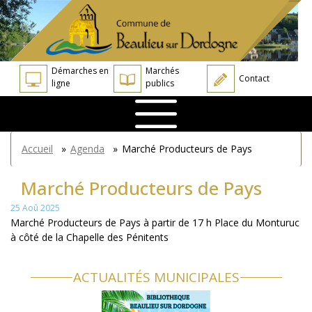
Aller
Panneau de gestion des cookies
au
contenu
principal
Démarches en
Marchés
Contact
ligne
publics
You
Accueil
»
Agenda
»
Marché Producteurs de Pays
are
here
Marché Producteurs de Pays
25 Aoû 2025
Marché Producteurs de Pays à partir de 17 h Place du Monturuc
à côté de la Chapelle des Pénitents
ACTUALITÉS MUNICIPALES