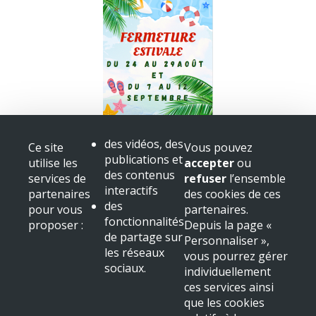
Fermeture bibliothèque
des vidéos, des
Ce site
Vous pouvez
Congès
publications et
utilise les
accepter
ou
+ voir toutes les actualités
des contenus
services de
refuser
l’ensemble
interactifs
partenaires
des cookies de ces
Mairie de Beaulieu sur Dordogne
des
pour vous
partenaires.
Place Albert
fonctionnalités
proposer :
Depuis la page «
19120 Beaulieu sur Dordogne
de partage sur
Personnaliser »,
Tél : 05 55 91 11 31
les réseaux
vous pourrez gérer
sociaux.
NOUS LOCALISER
individuellement
ces services ainsi
Mentions légales & crédits
que les cookies